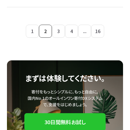
1
2
3
4
...
16
まずは体験してください。
寄付をもっとシンプルに、もっと自由に。
国内No.1のオールインワン寄付DXシステム
で、
支援をはじめましょう。
30日間無料お試し