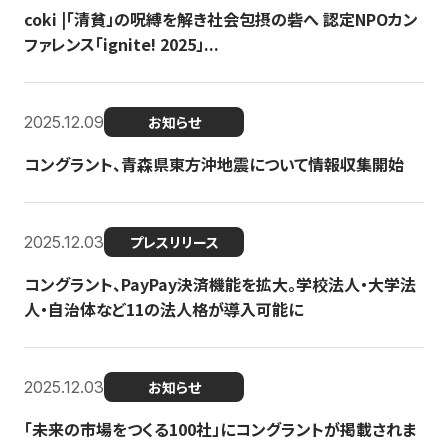
coki |「清貧」の呪縛を解き社会包摂の砦へ 認定NPOカン
ファレンス「ignite! 2025」...
2025.12.09
お知らせ
コングラント、青森県東方沖地震について情報収集開始
2025.12.03
プレスリリース
コングラント、PayPay決済機能を拡大。学校法人・大学法
人・自治体など11の法人格が導入可能に
2025.12.03
お知らせ
「未来の市場をつくる100社」にコングラントが掲載されま