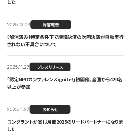
した
2025.12.03
障害報告
【解消済み】特定条件下で継続決済の次回決済が自動実行
されない不具合について
2025.11.27
プレスリリース
「認定NPOカンファレンスignite!」初開催、全国から420名
以上が参加
2025.11.27
お知らせ
コングラントが寄付月間2025のリードパートナーになりま
した