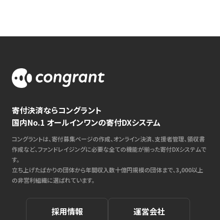
寄付決済ならコングラント
国内No.1 オールインワンの寄付DXシステム
コングラントは、寄付募集ページの作成、オンライン決済、支援者管理、領収書
作成など、ファンドレイジングに必要な全ての機能が揃った寄付DXシステムで
す。
立ち上げたばかりの団体から年間収入数十億円規模の団体まで、3,000以上
の非営利組織に選ばれています。
採用情報
運営会社