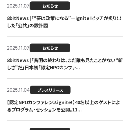
2025.11.07
お知らせ
8bitNews |「“夢は政策になる”—ignite!ピッチが炙り出
した「公共」の設計図
2025.11.07
お知らせ
8bitNews |「貧困の終わりは、まだ誰も見たことがない“新
しさ”だ」日本初「認定NPOカンファ...
2025.11.04
プレスリリース
【認定NPOカンファレンスignite!】40名以上のゲストによ
るプログラム・セッションを公開。11...