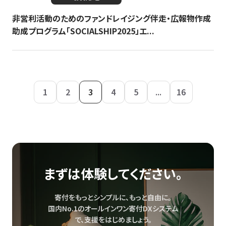
非営利活動のためのファンドレイジング伴走・広報物作成
助成プログラム「SOCIALSHIP2025」エ...
1
2
3
4
5
...
16
まずは体験してください。
寄付をもっとシンプルに、もっと自由に。
国内No.1のオールインワン寄付DXシステム
で、
支援をはじめましょう。