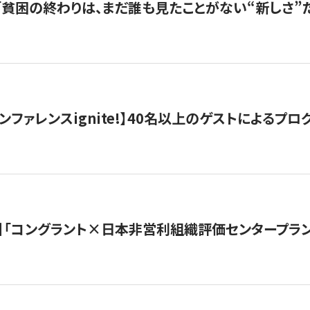
s |「貧困の終わりは、まだ誰も見たことがない“新しさ”だ
ンファレンスignite!】40名以上のゲストによるプログ
】「コングラント×日本非営利組織評価センタープラ