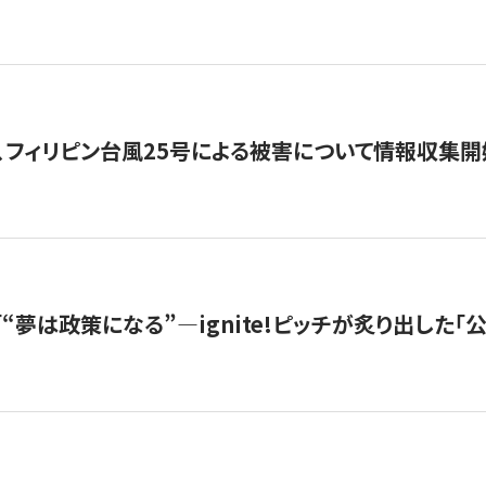
、フィリピン台風25号による被害について情報収集開
s |「“夢は政策になる”—ignite!ピッチが炙り出した