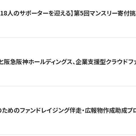
318人のサポーターを迎える】​​第5回マンスリー寄
と阪急阪神ホールディングス、企業支援型クラウドファン
めのファンドレイジング伴走・広報物作成助成プログラム「S