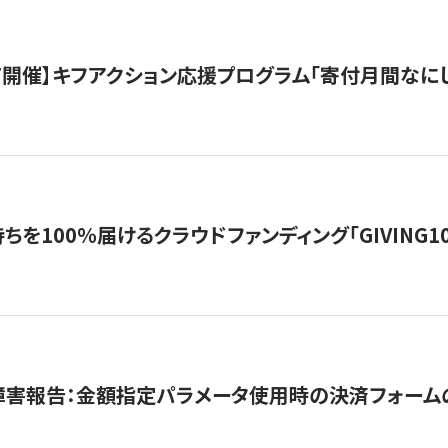
12/7開催】キフアクション応援プログラム「寄付月間なに
を100％届けるクラウドファンディング「GIVING100 b
障害報告：金額指定パラメータ使用時の決済フォーム