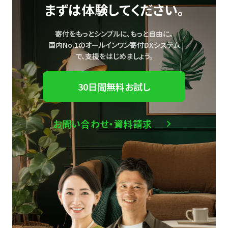
まずは体験してください。
寄付をもっとシンプルに、もっと自由に。
国内No.1のオールインワン寄付DXシステム
で、
支援をはじめましょう。
30日間無料お試し
お問い合わせ・資料請求