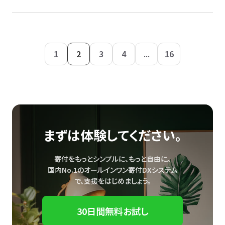
1
2
3
4
...
16
まずは体験してください。
寄付をもっとシンプルに、もっと自由に。
国内No.1のオールインワン寄付DXシステム
で、
支援をはじめましょう。
30日間無料お試し