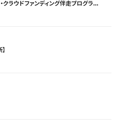
クラウドファンディング伴走プログラ...
新】