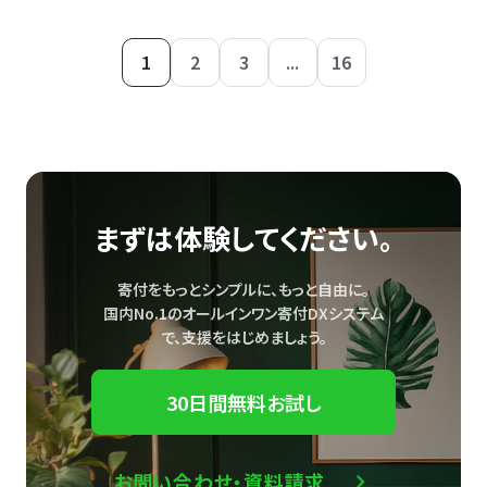
1
2
3
...
16
まずは体験してください。
寄付をもっとシンプルに、もっと自由に。
国内No.1のオールインワン寄付DXシステム
で、
支援をはじめましょう。
30日間無料お試し
お問い合わせ・資料請求