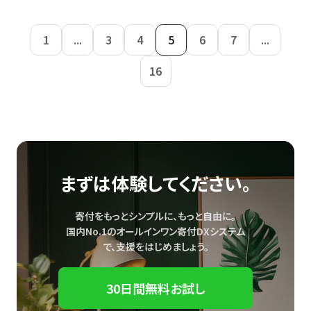
1
...
3
4
5
6
7
...
16
まずは体験してください。
寄付をもっとシンプルに、もっと自由に。
国内No.1のオールインワン寄付DXシステム
で、
支援をはじめましょう。
30日間無料お試し