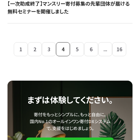
【一次助成終了】マンスリー寄付募集の先輩団体が届ける
無料セミナーを開催しました
1
2
3
4
5
6
...
16
まずは体験してください。
寄付をもっとシンプルに、もっと自由に。
国内No.1のオールインワン寄付DXシステム
で、
支援をはじめましょう。