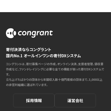
寄付決済ならコングラント
国内No.1 オールインワンの寄付DXシステム
コングラントは、寄付募集ページの作成、オンライン決済、支援者管理、領収書
作成など、ファンドレイジングに必要な全ての機能が揃った寄付DXシステムで
す。
立ち上げたばかりの団体から年間収入数十億円規模の団体まで、3,000以上
の非営利組織に選ばれています。
採用情報
運営会社