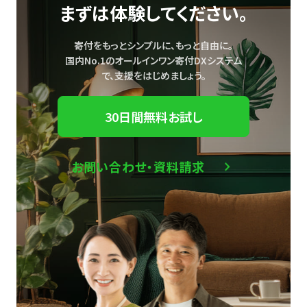
まずは体験してください。
寄付をもっとシンプルに、もっと自由に。
国内No.1のオールインワン寄付DXシステム
で、
支援をはじめましょう。
30日間無料お試し
お問い合わせ・資料請求