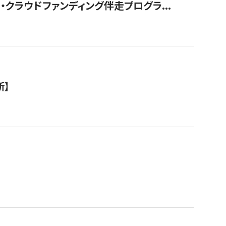
クラウドファンディング伴走プログラ...
新】