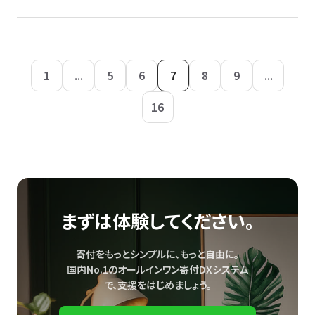
1
...
5
6
7
8
9
...
16
まずは体験してください。
寄付をもっとシンプルに、もっと自由に。
国内No.1のオールインワン寄付DXシステム
で、
支援をはじめましょう。