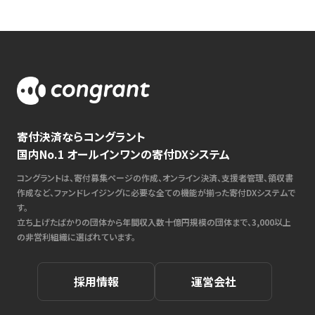
寄付決済ならコングラント
国内No.1 オールインワンの寄付DXシステム
コングラントは、寄付募集ページの作成、オンライン決済、支援者管理、領収書
作成など、ファンドレイジングに必要な全ての機能が揃った寄付DXシステムで
す。
立ち上げたばかりの団体から年間収入数十億円規模の団体まで、3,000以上
の非営利組織に選ばれています。
採用情報
運営会社