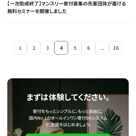
【一次助成終了】マンスリー寄付募集の先輩団体が届ける
無料セミナーを開催しました
1
2
3
4
5
6
...
16
まずは体験してください。
寄付をもっとシンプルに、もっと自由に。
国内No.1のオールインワン寄付DXシステム
で、
支援をはじめましょう。