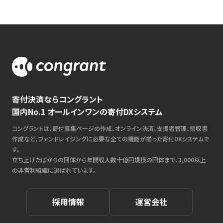
寄付決済ならコングラント
国内No.1 オールインワンの寄付DXシステム
コングラントは、寄付募集ページの作成、オンライン決済、支援者管理、領収書
作成など、ファンドレイジングに必要な全ての機能が揃った寄付DXシステムで
す。
立ち上げたばかりの団体から年間収入数十億円規模の団体まで、3,000以上
の非営利組織に選ばれています。
採用情報
運営会社