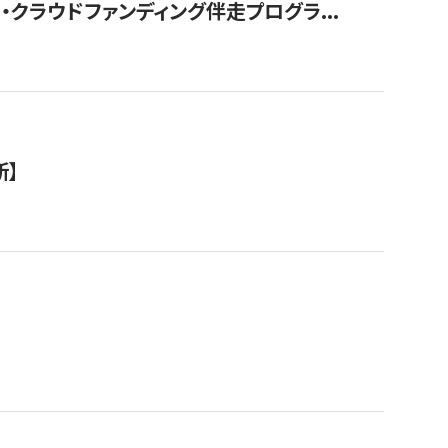
クラウドファンディング伴走プログラ...
新】