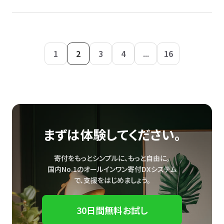
1
2
3
4
...
16
まずは体験してください。
寄付をもっとシンプルに、もっと自由に。
国内No.1のオールインワン寄付DXシステム
で、
支援をはじめましょう。
30日間無料お試し