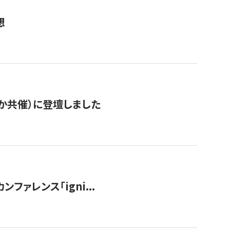
想
か共催）に登壇しました
ンファレンス「igni...