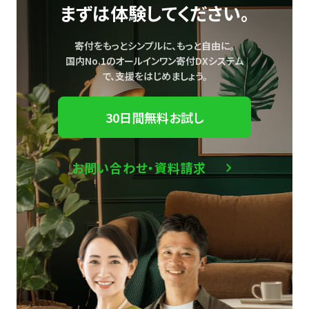
まずは体験してください。
寄付をもっとシンプルに、もっと自由に。
国内No.1のオールインワン寄付DXシステム
で、
支援をはじめましょう。
30日間無料お試し
お問い合わせ・資料請求