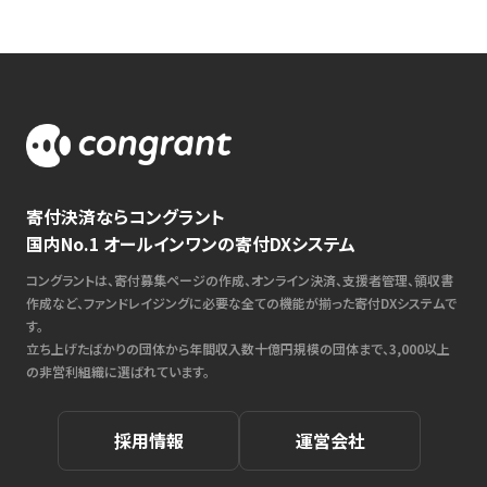
寄付決済ならコングラント
国内No.1 オールインワンの寄付DXシステム
コングラントは、寄付募集ページの作成、オンライン決済、支援者管理、領収書
作成など、ファンドレイジングに必要な全ての機能が揃った寄付DXシステムで
す。
立ち上げたばかりの団体から年間収入数十億円規模の団体まで、3,000以上
の非営利組織に選ばれています。
採用情報
運営会社