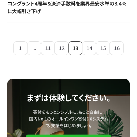
コングラント4周年＆決済手数料を業界最安水準の3.4％
に大幅引き下げ
1
...
11
12
13
14
15
16
まずは体験してください。
寄付をもっとシンプルに、もっと自由に。
国内No.1のオールインワン寄付DXシステム
で、
支援をはじめましょう。