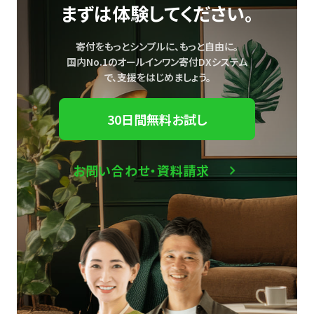
まずは体験してください。
寄付をもっとシンプルに、もっと自由に。
国内No.1のオールインワン寄付DXシステム
で、
支援をはじめましょう。
30日間無料お試し
お問い合わせ・資料請求