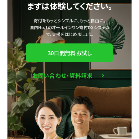
まずは体験してください。
寄付をもっとシンプルに、もっと自由に。
国内No.1のオールインワン寄付DXシステム
で、
支援をはじめましょう。
30日間無料お試し
お問い合わせ・資料請求