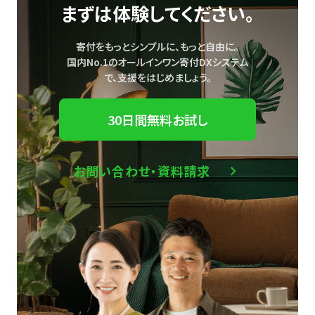
まずは体験してください。
寄付をもっとシンプルに、もっと自由に。
国内No.1のオールインワン寄付DXシステム
で、
支援をはじめましょう。
30日間無料お試し
お問い合わせ・資料請求