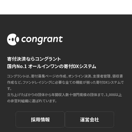
寄付決済ならコングラント
国内No.1 オールインワンの寄付DXシステム
コングラントは、寄付募集ページの作成、オンライン決済、支援者管理、領収書
作成など、ファンドレイジングに必要な全ての機能が揃った寄付DXシステムで
す。
立ち上げたばかりの団体から年間収入数十億円規模の団体まで、3,000以上
の非営利組織に選ばれています。
採用情報
運営会社