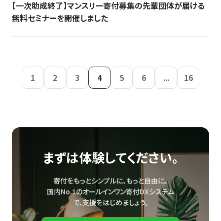
【一次助成終了】マンスリー寄付募集の先輩団体が届ける
無料セミナーを開催しました
1
2
3
4
5
6
...
16
まずは体験してください。
寄付をもっとシンプルに、もっと自由に。
国内No.1のオールインワン寄付DXシステム
で、
支援をはじめましょう。