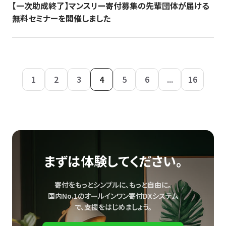
【一次助成終了】マンスリー寄付募集の先輩団体が届ける
無料セミナーを開催しました
1
2
3
4
5
6
...
16
まずは体験してください。
寄付をもっとシンプルに、もっと自由に。
国内No.1のオールインワン寄付DXシステム
で、
支援をはじめましょう。