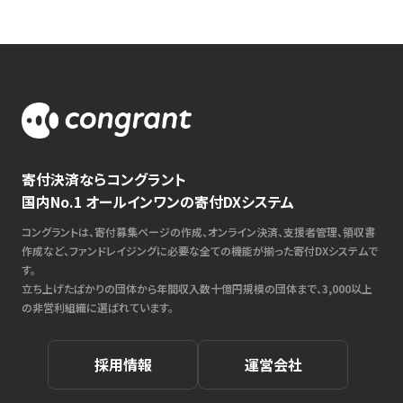
寄付決済ならコングラント
国内No.1 オールインワンの寄付DXシステム
コングラントは、寄付募集ページの作成、オンライン決済、支援者管理、領収書
作成など、ファンドレイジングに必要な全ての機能が揃った寄付DXシステムで
す。
立ち上げたばかりの団体から年間収入数十億円規模の団体まで、3,000以上
の非営利組織に選ばれています。
採用情報
運営会社