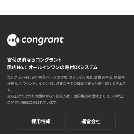
寄付決済ならコングラント
国内No.1 オールインワンの寄付DXシステム
コングラントは、寄付募集ページの作成、オンライン決済、支援者管理、領収書
作成など、ファンドレイジングに必要な全ての機能が揃った寄付DXシステムで
す。
立ち上げたばかりの団体から年間収入数十億円規模の団体まで、3,000以上
の非営利組織に選ばれています。
採用情報
運営会社