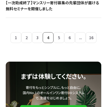
【一次助成終了】マンスリー寄付募集の先輩団体が届ける
無料セミナーを開催しました
1
2
3
4
5
6
...
16
まずは体験してください。
寄付をもっとシンプルに、もっと自由に。
国内No.1のオールインワン寄付DXシステム
で、
支援をはじめましょう。