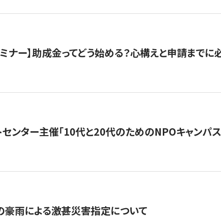
催セミナー】助成金ってどう始める？心構えと申請までに
トセンター主催「10代と20代のためのNPOキャンパ
の豪雨による激甚災害指定について