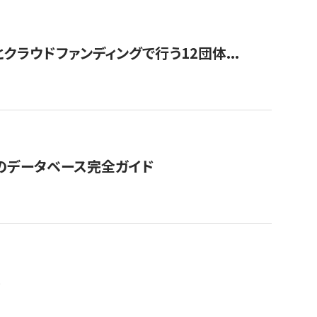
ラウドファンディングで行う12団体...
GOのデータベース完全ガイド
。