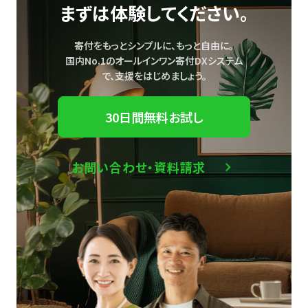
まずは体験してください。
寄付をもっとシンプルに、もっと自由に。
国内No.1のオールインワン寄付DXシステム
で、
支援をはじめましょう。
30日間無料お試し
お問い合わせ・資料請求