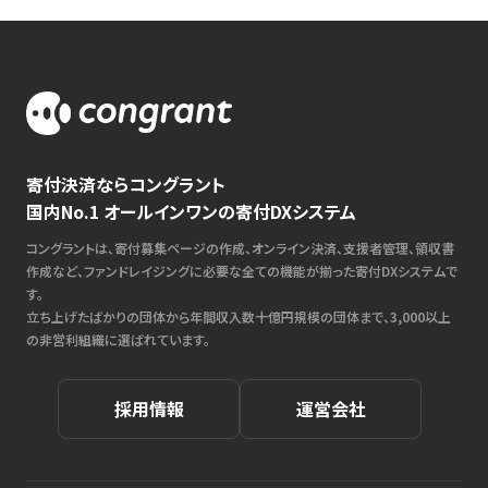
寄付決済ならコングラント
国内No.1 オールインワンの寄付DXシステム
コングラントは、寄付募集ページの作成、オンライン決済、支援者管理、領収書
作成など、ファンドレイジングに必要な全ての機能が揃った寄付DXシステムで
す。
立ち上げたばかりの団体から年間収入数十億円規模の団体まで、3,000以上
の非営利組織に選ばれています。
採用情報
運営会社