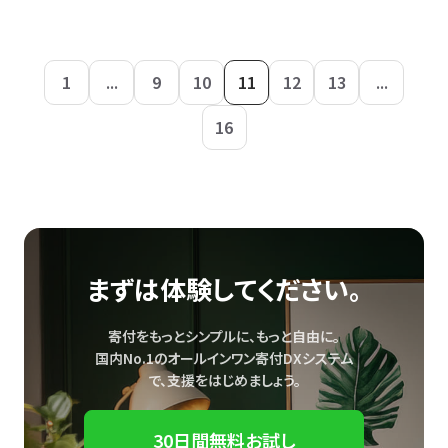
1
...
9
10
11
12
13
...
16
まずは体験してください。
寄付をもっとシンプルに、もっと自由に。
国内No.1のオールインワン寄付DXシステム
で、
支援をはじめましょう。
30日間無料お試し