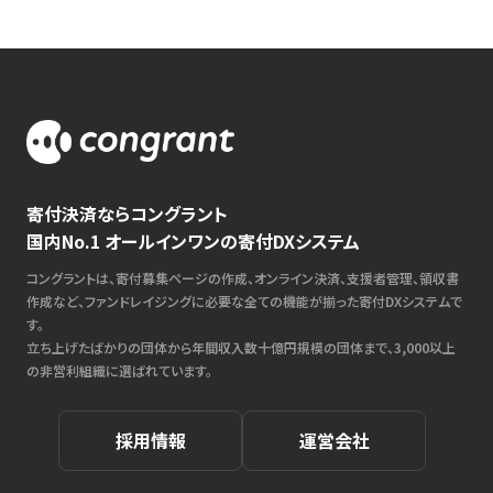
寄付決済ならコングラント
国内No.1 オールインワンの寄付DXシステム
コングラントは、寄付募集ページの作成、オンライン決済、支援者管理、領収書
作成など、ファンドレイジングに必要な全ての機能が揃った寄付DXシステムで
す。
立ち上げたばかりの団体から年間収入数十億円規模の団体まで、3,000以上
の非営利組織に選ばれています。
採用情報
運営会社