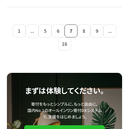
1
...
5
6
7
8
9
...
16
まずは体験してください。
寄付をもっとシンプルに、もっと自由に。
国内No.1のオールインワン寄付DXシステム
で、
支援をはじめましょう。