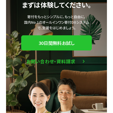
まずは体験してください。
寄付をもっとシンプルに、もっと自由に。
国内No.1のオールインワン寄付DXシステム
で、
支援をはじめましょう。
30日間無料お試し
お問い合わせ・資料請求