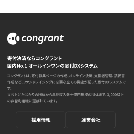
寄付決済ならコングラント
国内No.1 オールインワンの寄付DXシステム
コングラントは、寄付募集ページの作成、オンライン決済、支援者管理、領収書
作成など、ファンドレイジングに必要な全ての機能が揃った寄付DXシステムで
す。
立ち上げたばかりの団体から年間収入数十億円規模の団体まで、3,000以上
の非営利組織に選ばれています。
採用情報
運営会社