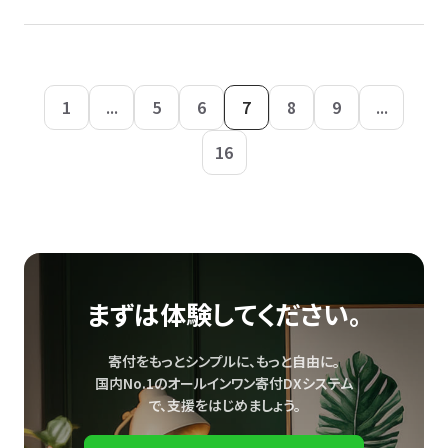
1
...
5
6
7
8
9
...
16
まずは体験してください。
寄付をもっとシンプルに、もっと自由に。
国内No.1のオールインワン寄付DXシステム
で、
支援をはじめましょう。