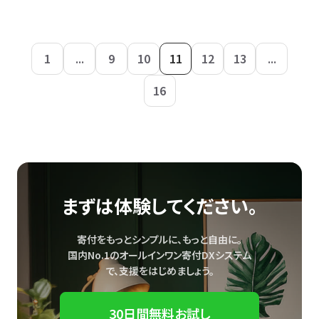
1
...
9
10
11
12
13
...
16
まずは体験してください。
寄付をもっとシンプルに、もっと自由に。
国内No.1のオールインワン寄付DXシステム
で、
支援をはじめましょう。
30日間無料お試し