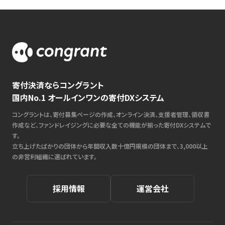
寄付決済ならコングラント
国内No.1 オールインワンの寄付DXシステム
コングラントは、寄付募集ページの作成、オンライン決済、支援者管理、領収書
作成など、ファンドレイジングに必要な全ての機能が揃った寄付DXシステムで
す。
立ち上げたばかりの団体から年間収入数十億円規模の団体まで、3,000以上
の非営利組織に選ばれています。
採用情報
運営会社