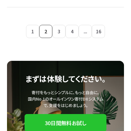
1
2
3
4
...
16
まずは体験してください。
寄付をもっとシンプルに、もっと自由に。
国内No.1のオールインワン寄付DXシステム
で、
支援をはじめましょう。
30日間無料お試し