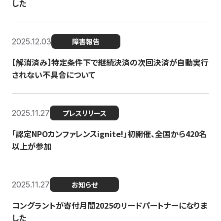
した
2025.12.03
障害報告
【解消済み】特定条件下で継続決済の次回決済が自動実行
されない不具合について
2025.11.27
プレスリリース
「認定NPOカンファレンスignite!」初開催、全国から420名
以上が参加
2025.11.27
お知らせ
コングラントが寄付月間2025のリードパートナーになりま
した