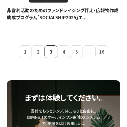
非営利活動のためのファンドレイジング伴走・広報物作成
助成プログラム「SOCIALSHIP2025」エ...
1
2
3
4
5
...
16
まずは体験してください。
寄付をもっとシンプルに、もっと自由に。
国内No.1のオールインワン寄付DXシステム
で、
支援をはじめましょう。