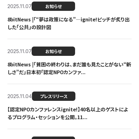
2025.11.07
お知らせ
8bitNews |「“夢は政策になる”—ignite!ピッチが炙り出
した「公共」の設計図
2025.11.07
お知らせ
8bitNews |「貧困の終わりは、まだ誰も見たことがない“新
しさ”だ」日本初「認定NPOカンファ...
2025.11.04
プレスリリース
【認定NPOカンファレンスignite!】40名以上のゲストによ
るプログラム・セッションを公開。11...