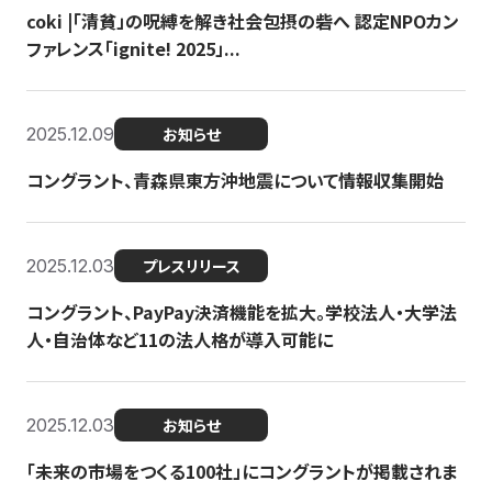
coki |「清貧」の呪縛を解き社会包摂の砦へ 認定NPOカン
ファレンス「ignite! 2025」...
2025.12.09
お知らせ
コングラント、青森県東方沖地震について情報収集開始
2025.12.03
プレスリリース
コングラント、PayPay決済機能を拡大。学校法人・大学法
人・自治体など11の法人格が導入可能に
2025.12.03
お知らせ
「未来の市場をつくる100社」にコングラントが掲載されま