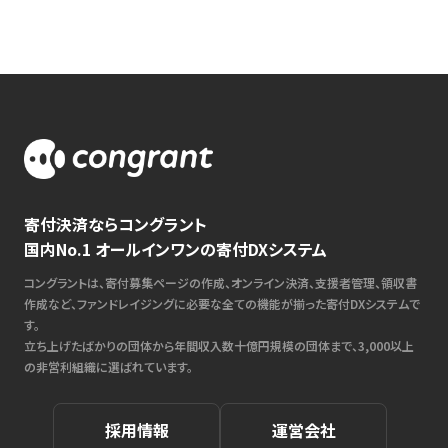
寄付決済ならコングラント
国内No.1 オールインワンの寄付DXシステム
コングラントは、寄付募集ページの作成、オンライン決済、支援者管理、領収書
作成など、ファンドレイジングに必要な全ての機能が揃った寄付DXシステムで
す。
立ち上げたばかりの団体から年間収入数十億円規模の団体まで、3,000以上
の非営利組織に選ばれています。
採用情報
運営会社