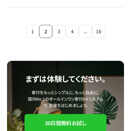
1
2
3
4
...
16
まずは体験してください。
寄付をもっとシンプルに、もっと自由に。
国内No.1のオールインワン寄付DXシステム
で、
支援をはじめましょう。
30日間無料お試し