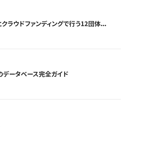
ラウドファンディングで行う12団体...
GOのデータベース完全ガイド
。