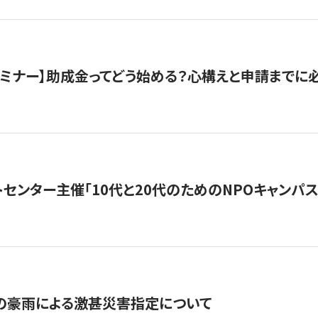
催セミナー】助成金ってどう始める？心構えと申請までに
トセンター主催「10代と20代のためのNPOキャンパ
の豪雨による激甚災害指定について