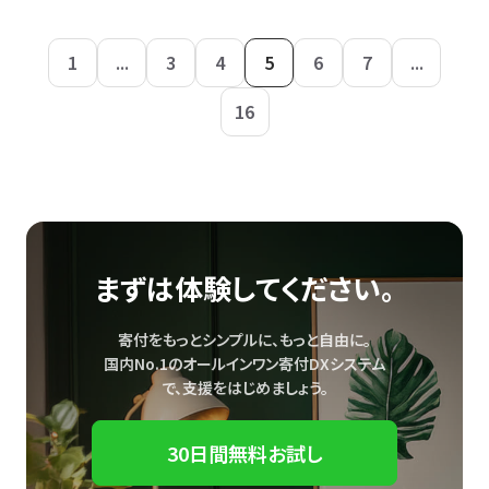
1
...
3
4
5
6
7
...
16
まずは体験してください。
寄付をもっとシンプルに、もっと自由に。
国内No.1のオールインワン寄付DXシステム
で、
支援をはじめましょう。
30日間無料お試し