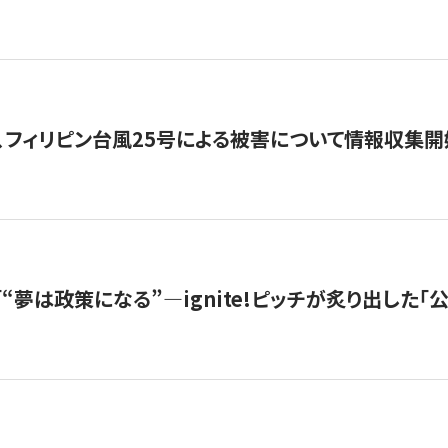
、フィリピン台風25号による被害について情報収集開
s |「“夢は政策になる”—ignite!ピッチが炙り出した