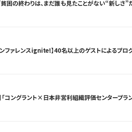
s |「貧困の終わりは、まだ誰も見たことがない“新しさ”だ
ンファレンスignite!】40名以上のゲストによるプログ
】「コングラント×日本非営利組織評価センタープラ