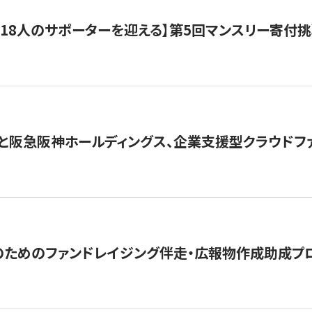
318人のサポーターを迎える】​​第5回マンスリー寄
と阪急阪神ホールディングス、企業支援型クラウドファン
めのファンドレイジング伴走・広報物作成助成プログラム「S