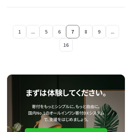
1
...
5
6
7
8
9
...
16
まずは体験してください。
寄付をもっとシンプルに、もっと自由に。
国内No.1のオールインワン寄付DXシステム
で、
支援をはじめましょう。