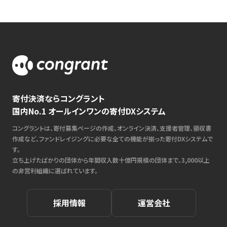
寄付決済ならコングラント
国内No.1 オールインワンの寄付DXシステム
コングラントは、寄付募集ページの作成、オンライン決済、支援者管理、領収書
作成など、ファンドレイジングに必要な全ての機能が揃った寄付DXシステムで
す。
立ち上げたばかりの団体から年間収入数十億円規模の団体まで、3,000以上
の非営利組織に選ばれています。
採用情報
運営会社