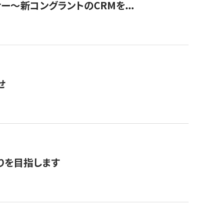
ナー〜新コングラントのCRMを...
せ
りを目指します