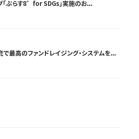
す8゛for SDGs」実施のお...
で最高のファンドレイジング・システムを...