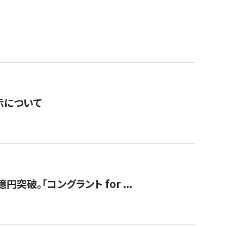
表示について
破。「コングラント for ...