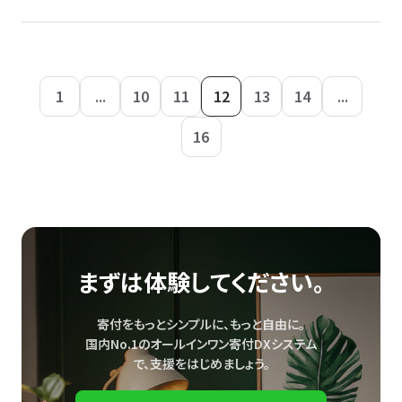
1
...
10
11
12
13
14
...
16
まずは体験してください。
寄付をもっとシンプルに、もっと自由に。
国内No.1のオールインワン寄付DXシステム
で、
支援をはじめましょう。