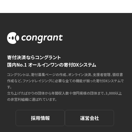
寄付決済ならコングラント
国内No.1 オールインワンの寄付DXシステム
コングラントは、寄付募集ページの作成、オンライン決済、支援者管理、領収書
作成など、ファンドレイジングに必要な全ての機能が揃った寄付DXシステムで
す。
立ち上げたばかりの団体から年間収入数十億円規模の団体まで、3,000以上
の非営利組織に選ばれています。
採用情報
運営会社