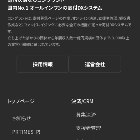
国内No.1 オールインワンの寄付DXシステム
コングラントは、寄付募集ページの作成、オンライン決済、支援者管理、領収書
作成など、ファンドレイジングに必要な全ての機能が揃った寄付DXシステムで
す。
立ち上げたばかりの団体から年間収入数十億円規模の団体まで、3,000以上
の非営利組織に選ばれています。
採用情報
運営会社
トップページ
決済/CRM
募集決済
お知らせ
支援者管理
PRTIMES