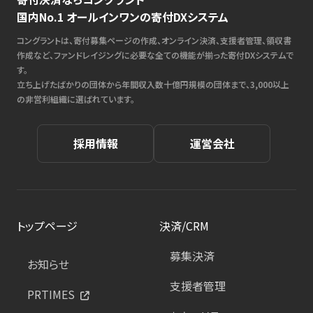
国内No.1 オールインワンの寄付DXシステム
コングラントは、寄付募集ページの作成、オンライン決済、支援者管理、領収書
作成など、ファンドレイジングに必要な全ての機能が揃った寄付DXシステムで
す。
立ち上げたばかりの団体から年間収入数十億円規模の団体まで、3,000以上
の非営利組織に選ばれています。
採用情報
運営会社
トップページ
決済/CRM
募集決済
お知らせ
支援者管理
PRTIMES