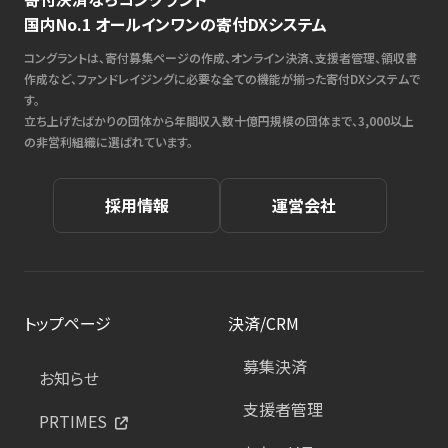
国内No.1 オールインワンの寄付DXシステム
コングラントは、寄付募集ページの作成、オンライン決済、支援者管理、領収書
作成など、ファンドレイジングに必要な全ての機能が揃った寄付DXシステムで
す。
立ち上げたばかりの団体から年間収入数十億円規模の団体まで、3,000以上
の非営利組織に選ばれています。
採用情報
運営会社
トップページ
決済/CRM
募集決済
お知らせ
支援者管理
PRTIMES