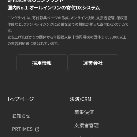
国内No.1 オールインワンの寄付DXシステム
コングラントは、寄付募集ページの作成、オンライン決済、支援者管理、領収書
作成など、ファンドレイジングに必要な全ての機能が揃った寄付DXシステムで
す。
立ち上げたばかりの団体から年間収入数十億円規模の団体まで、3,000以上
の非営利組織に選ばれています。
採用情報
運営会社
トップページ
決済/CRM
募集決済
お知らせ
支援者管理
PRTIMES