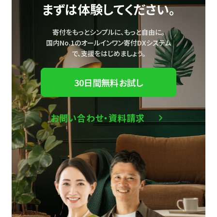
まずは体験してください。
寄付をもっとシンプルに、もっと自由に。
国内No.1のオールインワン寄付DXシステム
で、
支援をはじめましょう。
30日間無料お試し
お問い合わせ・資料請求