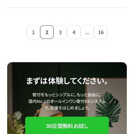
1
2
3
4
...
16
まずは体験してください。
寄付をもっとシンプルに、もっと自由に。
国内No.1のオールインワン寄付DXシステム
で、
支援をはじめましょう。
30日間無料お試し