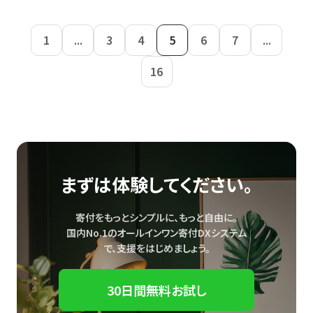
1
...
3
4
5
6
7
...
16
まずは体験してください。
寄付をもっとシンプルに、もっと自由に。
国内No.1のオールインワン寄付DXシステム
で、
支援をはじめましょう。
30日間無料お試し