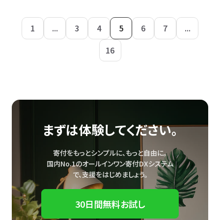
1
...
3
4
5
6
7
...
16
まずは体験してください。
寄付をもっとシンプルに、もっと自由に。
国内No.1のオールインワン寄付DXシステム
で、
支援をはじめましょう。
30日間無料お試し