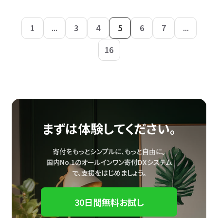
1
...
3
4
5
6
7
...
16
まずは体験してください。
寄付をもっとシンプルに、もっと自由に。
国内No.1のオールインワン寄付DXシステム
で、
支援をはじめましょう。
30日間無料お試し